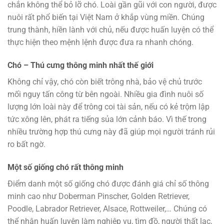
chắn không thể bỏ lỡ chó. Loài gần gũi với con người, được
nuôi rất phổ biến tại Việt Nam ở khắp vùng miền. Chúng
trung thành, hiền lành với chủ, nếu được huấn luyện có thể
thực hiện theo mệnh lệnh được đưa ra nhanh chóng.
Chó – Thú cưng thông minh nhất thế giới
Không chỉ vậy, chó còn biết trông nhà, bảo vệ chủ trước
mối nguy tấn công từ bên ngoài. Nhiều gia đình nuôi số
lượng lớn loài này để trông coi tài sản, nếu có kẻ trộm lập
tức xông lên, phát ra tiếng sủa lớn cảnh báo. Vì thế trong
nhiều trường hợp thú cưng này đã giúp mọi người tránh rủi
ro bất ngờ.
Một số giống chó rất thông minh
Điểm danh một số giống chó được đánh giá chỉ số thông
minh cao như Doberman Pinscher, Golden Retriever,
Poodle, Labrador Retriever, Alsace, Rottweiler,… Chúng có
thể nhận huấn luyện làm nghiệp vụ, tìm đồ, người thất lạc,