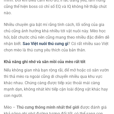
mình. Đôi khi biểu cảm khó đỡ, lí lắc đáng yêu, làm nũng
cũng thể hiện boss có chỉ số EQ và IQ không hề thấp chút
nào.
Nhiều chuyên gia bật mí rằng tính cách, lối sống của gia
chủ cũng ảnh hưởng khá nhiều tới vật nuôi này. Mèo học
hỏi, bắt chước chủ nên cũng mang theo nhiều đặc điểm dễ
nhận biết.
Sao Việt nuôi thú cưng gì
? Có rất nhiều sao Việt
chọn mèo là thú cưng yêu thích của bản thân.
Khả năng ghi nhớ và săn mồi của mèo rất tốt
Nếu không gian nhà bạn rộng rãi, để mở hoặc có sân vườn
thì thả mèo ra ngoài cũng di chuyển nhiều qua khu vực
khác nhau. Chúng càng được tiếp xúc thoải mái càng
mạnh dạn, không nhát khi tiếp cận loài động vật khác hay
con người.
Mèo –
Thú cưng thông minh nhất thế giới
được đánh giá
khả năng ghi nhớ đường tương đối tốt, có thể sang con