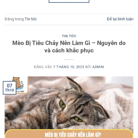
Đăng trong
Tin tức
Để lại bình luận
TIN TỨC
Mèo Bị Tiêu Chảy Nên Làm Gì – Nguyên do
và cách khắc phục
ĐĂNG VÀO
7 THÁNG 10, 2025
BỞI
ADMIN
07
Th10