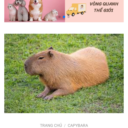
TRANG CHỦ
/
CAPYBARA